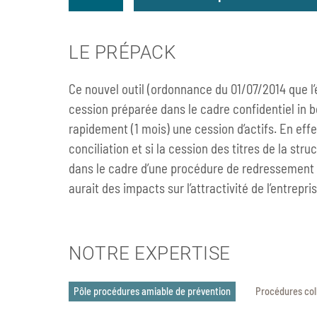
LA RECHERCHE D’UNE 
LE PRÉPACK
ET ÉQUILIBRÉE
Ce nouvel outil (ordonnance du 01/07/2014 que l’é
Cette procédure amiable vise à rés
cession préparée dans le cadre confidentiel in b
possible, les difficultés que rencont
rapidement (1 mois) une cession d’actifs. En ef
soient juridiques, économiques ou 
conciliation et si la cession des titres de la str
Un engagement dans cette procéd
dans le cadre d’une procédure de redressement J
d’entreprise a pris conscience d’une
aurait des impacts sur l’attractivité de l’entrepris
surmonter. Cette décision contribu
de mise en cause en cas de cessat
NOTRE EXPERTISE
est 
Le Mandataire adhoc
conflit pouvant avoir trait à 
Pôle procédures amiable de prévention
Procédures col
variés. Il s’agit d’une procéd