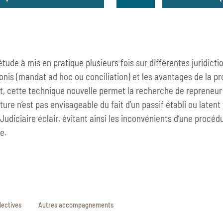
SOLUTION NÉGOCIÉE
UN TRAITE
AUPRÈS DE
tude à mis en pratique plusieurs fois sur différentes juridict
oudre, le plus en amont
Cette procédure
onis (mandat ad hoc ou conciliation) et les avantages de la pr
re l’entreprise, qu’elles
confrontée à des
fet, cette technique nouvelle permet la recherche de reprene
financières.
échéant en cess
ucture n’est pas envisageable du fait d’un passif établi ou laten
ure démontre que le chef
Son objet est de
udiciaire éclair, évitant ainsi les inconvénients d’une procéd
 situation qu’il souhaite
entre l’entrepri
e.
era à minimiser les risques
amiable. La rec
ion.
perte de confia
marché.
chargé de résoudre un
des domaines divers et
Cette pr
lectives
Autres accompagnements
ure adaptée pour des
anticipent