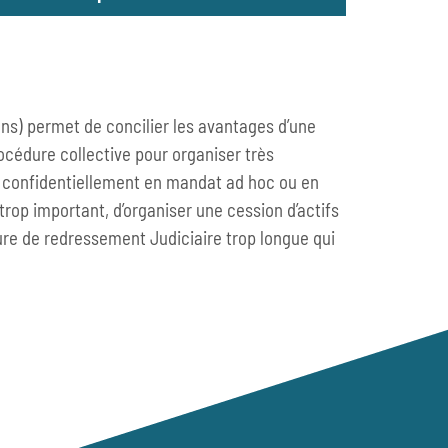
MENT NÉGOCIÉ DES DIFFICULTÉS
S CRÉANCIERS
ions) permet de concilier les avantages d’une
 amiable vise à préserver une entreprise
océdure collective pour organiser très
 difficultés prévisibles ou avérées le cas
ur confidentiellement en mandat ad hoc ou en
ation de paiement).
t trop important, d’organiser une cession d’actifs
 faciliter confidentiellement la conclusion
ure de redressement Judiciaire trop longue qui
se et ses principaux créanciers d’un accord
herche de solutions s’opère sans risque de
nce des partenaires commerciaux et du
qui
océdure est ouverte aux entreprises
 des difficultés ou en cessation de paiements,