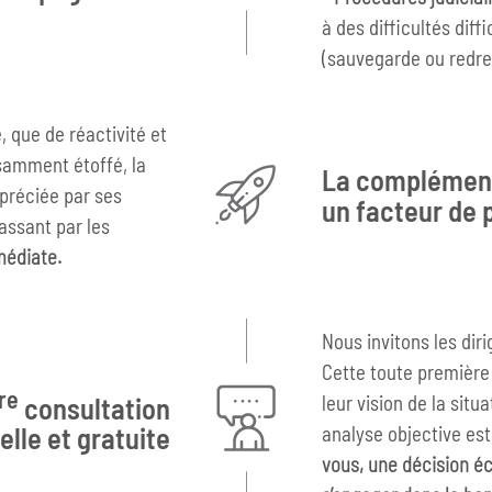
à des difficultés di
(sauvegarde ou redre
, que de réactivité et
isamment étoffé, la
La complément
ppréciée par ses
un facteur de
passant par les
médiate.
Nous invitons les dir
Cette toute première
re
leur vision de la situ
consultation
analyse objective est
elle et gratuite
vous, une décision éc