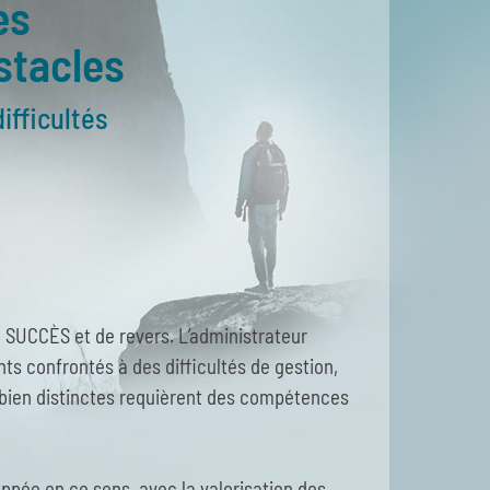
es
stacles
ifficultés
e SUCCÈS et de revers. L’administrateur
nts confrontés à des difficultés de gestion,
 bien distinctes requièrent des compétences
oppée en ce sens, avec la valorisation des