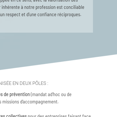
inhérente à notre profession est conciliable
’un respect et d’une confiance réciproques.
NISÉE EN DEUX PÔLES :
s de prévention
(mandat ad’hoc ou de
res missions d’accompagnement.
res collectives
pour des entreprises faisant face