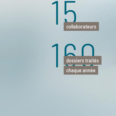
15
collaborateurs
170
dossiers traités
chaque année