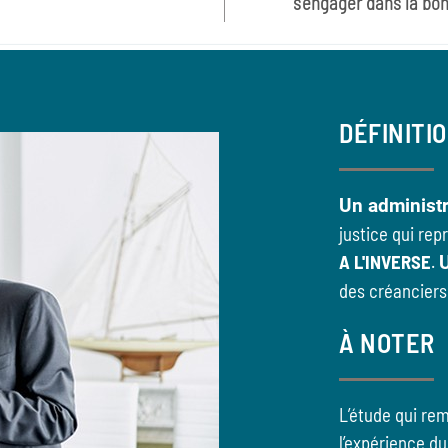
s’engager dans la bon
DÉFINITI
Un administr
justice qui rep
A L'INVERSE
.
U
des créanciers 
À NOTER
L’étude qui remp
l’expérience du