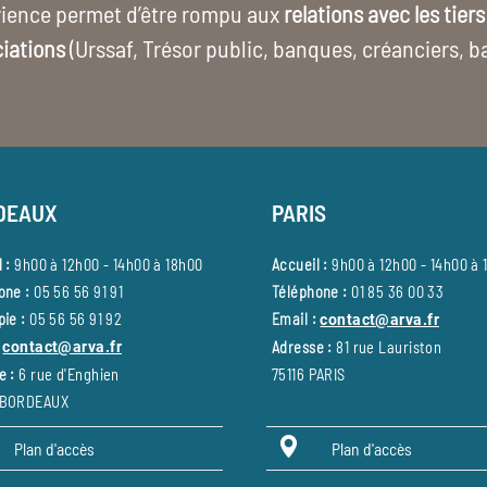
érience permet d’être rompu aux
relations avec les tier
iations
(Urssaf, Trésor public, banques, créanciers, ba
DEAUX
PARIS
 :
9h00 à 12h00 - 14h00 à 18h00
Accueil :
9h00 à 12h00 - 14h00 à 
one :
05 56 56 91 91
Téléphone :
01 85 36 00 33
ie :
05 56 56 91 92
Email :
contact@arva.fr
contact@arva.fr
Adresse :
81 rue Lauriston
e :
6 rue d'Enghien
75116 PARIS
 BORDEAUX
Plan d'accès
Plan d'accès