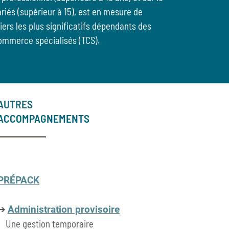
riés (supérieur à 15), est en mesure de
siers les plus significatifs dépendants des
ommerce spécialisés (TCS).
AUTRES
ACCOMPAGNEMENTS
PRÉPACK
➔
Administration provisoire
Une gestion temporaire