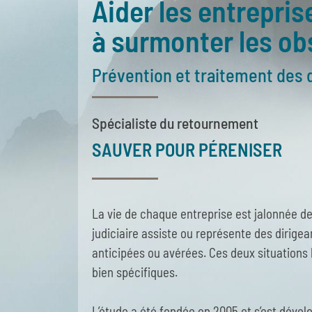
Aider les entrepris
à surmonter les ob
Prévention et traitement des d
Spécialiste du retournement
SAUVER POUR PÉRENISER
La vie de chaque entreprise est jalonnée d
judiciaire assiste ou représente des dirigea
anticipées ou avérées. Ces deux situations
bien spécifiques.
L’étude a été fondée en 2005 et s’est dével